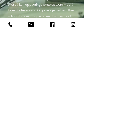
eller så kan opplæringskontoret være med å
formidle læreplass. Oppsøk gjerne bedriften
selv og be om læreplass om du ønsker det.
Kan jeg ha avbrudd i læretiden eller
heve kontrakten?
Ja, det er mulig. Ta direkte kontakt med din
fagkonsulent eller administrasjonen for
veiledning.
Hvilken bedrift kan jeg søke
læreplass i?
Ta gjerne en titt på listen over våre
lærebedrifter, eller spør der du har vært
utplassert. Det lønner seg å gjøre dette så
tidlig som mulig.
Hva skjer hvis jeg er mye borte fra