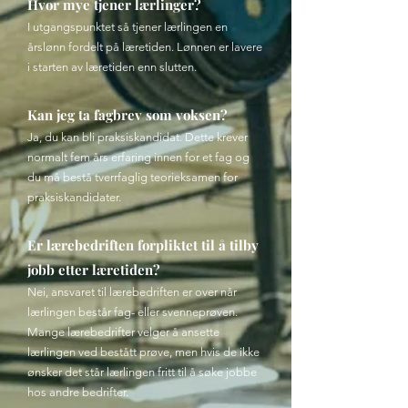
Hvor mye tjener lærlinger?
I utgangspunktet så tjener lærlingen en
årslønn fordelt på læretiden. Lønnen er lavere
i starten av læretiden enn slutten.
Kan jeg ta fagbrev som voksen?
Ja, du kan bli praksiskandidat. Dette krever
normalt fem års erfaring innen for et fag og
du må bestå tverrfaglig teorieksamen for
praksiskandidater.
Er lærebedriften forpliktet til å tilby
jobb etter læretiden?
Nei, ansvaret til lærebedriften er over når
lærlingen består fag- eller svenneprøven.
Mange lærebedrifter velger å ansette
lærlingen ved bestått prøve, men hvis de ikke
ønsker det står lærlingen fritt til å søke jobbe
hos andre bedrifter.