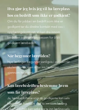
Hva gjør jeg hvis jeg vil ha læreplass
hos en bedrift som ikke er godkjent?
Om du får jobbe i en bedrift som ikke er
godkjent tar du direkte kontakt med oss i
opplæringskontoret. Vi kan dra innom
bedriften og starte prosessen for å bli
godkjent lærebedrift.
Når begynner læretiden?
Nye lærlinger begynner vanligvis i august når
skolen starter, men vi tar inn lærlinger
gjennom hele året.
Kan lærebedriften bestemme hvem
som får læreplass?
Ja, lærebedriftene som er godkjente kan selv
bestemme hvem de skal ta inn som lærling.
Lærebedriften kan søke og ta inn lærling selv,