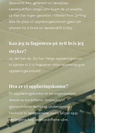
dessverre ikke garantert en læreplass.
Lærebedriften velger selv hvem de vil ansette,
så man har ingen garantier. I tilfeller hvor lærling
ikke får plass vil opplæringskontoret gjøre sitt
ytterste for å finne en lærebedrift å tilby.
Kan jeg ta fagprøven på nytt hvis jeg
stryker?
Ja, det kan du. Du har i følge opplæringsloven
to sjanser til å ta fagprøven etter oppmelding av
opplæringskontoret.
Hva er et opplæringskontor?
Et opplæringskontor er en organisasjon
drevet av bedriftene i bransjen. Vi
gjennomfører teoretisk undervisning i
henhold til læreplanene, samt følger opp
lærlingene hos lærebedriftene våre.