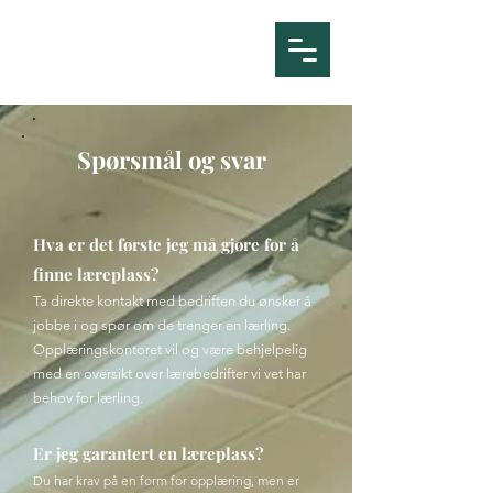
oboa.no
Spørsmål og svar
Hva er det første jeg må gjøre for å
finne læreplass?
Ta direkte kontakt med bedriften du ønsker å
jobbe i og spør om de trenger en lærling.
Opplæringskontoret vil og være behjelpelig
med en oversikt over lærebedrifter vi vet har
behov for lærling.
Er jeg garantert en læreplass?
Du har krav på en form for opplæring, men er